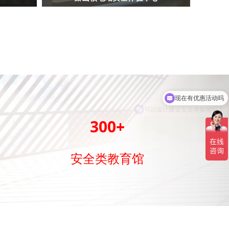
福家园”为宗
秦山核电站安全体验中心是一个具有知识性、趣味
康小镇”的理
性、科普性、普及安全知识的教育基地。
全面覆盖各
社区安全为
可以设计建设安全体验馆吗？
300+
安全类教育馆