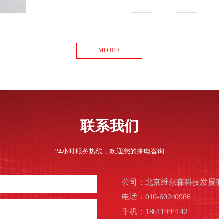
MORE +
联系我们
24小时服务热线，欢迎您的来电咨询
公司：
北京维尔森科技发展
电话：
010-60240986
手机：
18611999142