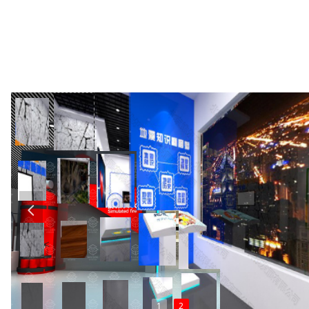
넳
1
2