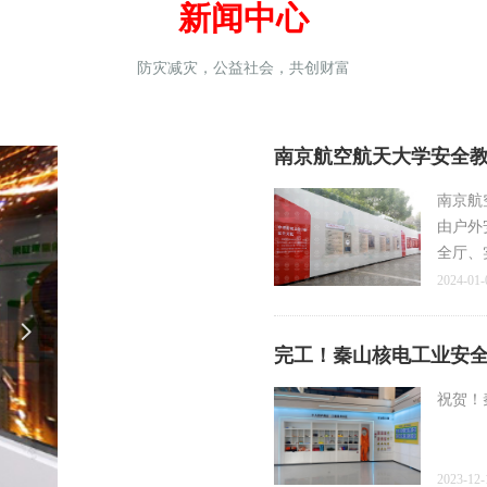
新闻中心
防灾减灾，公益社会，共创财富
南京航空航天大学安全
南京航
由户外
全厅、
2024-01-
넲
完工！秦山核电工业安
祝贺！
2023-12-