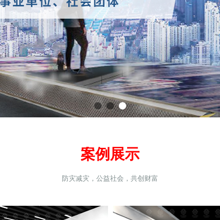
案例展示
防灾减灾，公益社会，共创财富