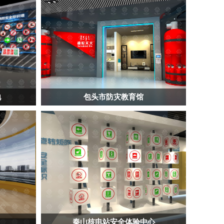
地
包头市防灾教育馆
的实物载体
包头市防灾教育馆是本市公安消防支队新建的一座
化、信息化
综合性的防灾减灾教育馆,主要针对市民、在校学
知识。
生、社区群众开展消防、交通、地震等方面知识的
教育培训。
秦山核电站安全体验中心