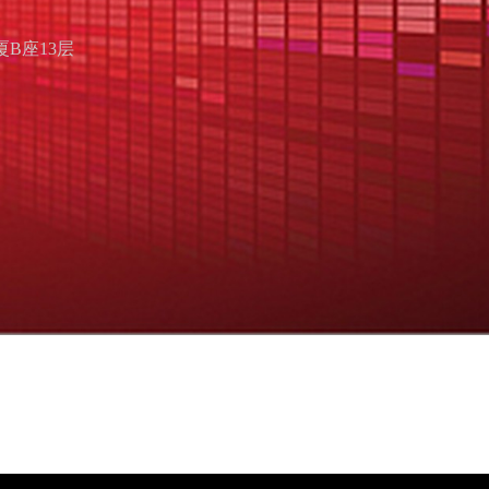
B座13层