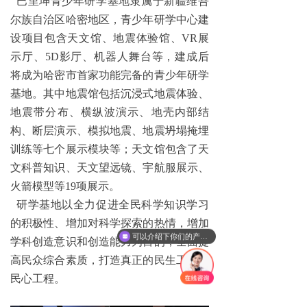
巴里坤青少年研学基地隶属于新疆维吾
尔族自治区哈密地区，青少年研学中心建
设项目包含天文馆、地震体验馆、
VR展
示厅、5D影厅、机器人舞台等，建成后
将成为哈密市首家功能完备的青少年研学
基地。其中地震馆包括沉浸式地震体验、
地震带分布、横纵波演示、地壳内部结
构、断层演示、模拟地震、地震坍塌掩埋
训练等七个展示模块等
；
天文馆包含了天
文科普知识、天文望远镜、宇航服展示、
火箭模型等
19项展示。
研学基地
以
全力促进全民科学知识学习
的积极性、增加对科学探索的热情，增加
可以介绍下你们的产品么
学科创造意识和创造能力为目的
，
全面提
高民众综合素质，打造真正的民生工程，
民心工程。