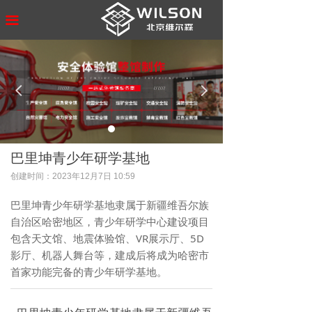
首页
끀
公司介绍
产品/方案
넳
넲
工程案例
智慧创展
巴里坤青少年研学基地
新闻中心
创建时间：
2023年12月7日
10:59
联系我们
巴里坤青少年研学基地隶属于新疆维吾尔族
自治区哈密地区，青少年研学中心建设项目
包含天文馆、地震体验馆、VR展示厅、5D
影厅、机器人舞台等，建成后将成为哈密市
首家功能完备的青少年研学基地。