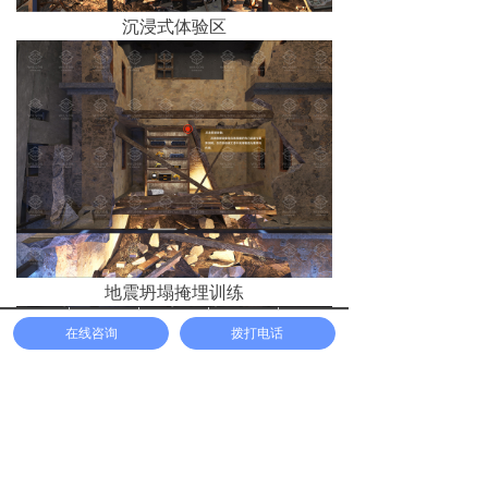
沉浸式体验区
地震坍塌掩埋训练
首页
方案展示
工程案例
联系我们
一键拨号
在线咨询
拨打电话