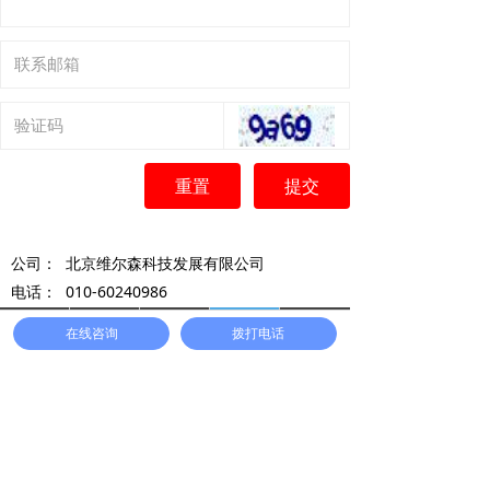
重置
提交
公司：
北京维尔森科技发展有限公司
电话：
010-60240986
手机：
18611999142
首页
方案展示
工程案例
联系我们
一键拨号
在线咨询
拨打电话
邮箱：
597462646@qq.com