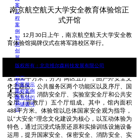
案
南京航空航天大学安全教育体验馆正
工
程
式开馆
案
例
月
日上午，南京航空航天大学安全教
12
30
智
育体验馆揭牌仪式在将军路校区举行。
慧
创
展
新
版权所有：
北京维尔森科技发展有限公司
南京航空航天大学安全教育体验馆
，
占地面积
闻
中
近
平方米，分为
两区五厅
，由户外安全文
首页
1000
“
”
心
方案展示
化主题区、公共服务区两个功能区以及序厅、国
联
工程案例
家安全厅、消防安全厅、实验室安全厅和公共安
系
联系我们
全厅（宣教厅）五个厅组成。其中，馆内面积
我
一键拨号
们
平方米。体验馆以总体国家安全观为指导，
488
以
大安全
理念文化建设为核心，以互动体验为
“
”
特色，通过沉浸式场景还原和实操训练设施设备
运用，提升国家安全、保密安全、消防安全、实