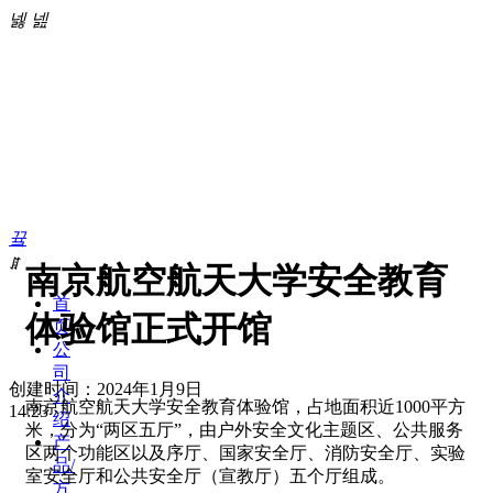
넳
넲
끀
ꁲ
南京航空航天大学安全教育
首
体验馆正式开馆
页
公
司
创建时间：
2024年1月9日
介
南京航空航天大学安全教育体验馆，占地面积近1000平方
14:23
绍
米，分为“两区五厅”，由户外安全文化主题区、公共服务
产
区两个功能区以及序厅、国家安全厅、消防安全厅、实验
品/
室安全厅和公共安全厅（宣教厅）五个厅组成。
方